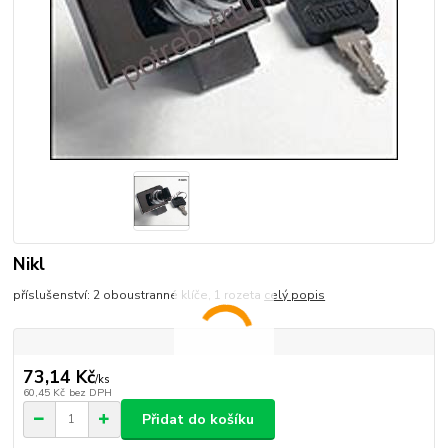
Nikl
příslušenství: 2 oboustranné klíče, 1 rozeta
celý popis
73,14 Kč
/
ks
60,45 Kč
bez DPH
Přidat do košíku