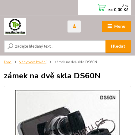
0
ks
za
0,00 Kč
Menu
Hledat
Úvod
Nábytkové kování
zámek na dvě skla DS60N
zámek na dvě skla DS60N