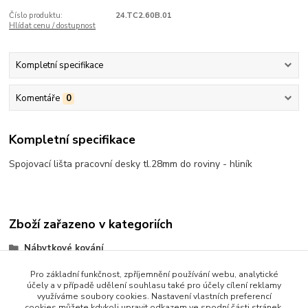
Číslo produktu:
24.TC2.60B.01
Hlídat cenu / dostupnost
Kompletní specifikace
Komentáře
0
Kompletní specifikace
Spojovací lišta pracovní desky tl.28mm do roviny - hliník
Zboží zařazeno v kategoriích
Nábytkové kování
Kování pro pracovní desky
Pro základní funkčnost, zpříjemnění používání webu, analytické
účely a v případě udělení souhlasu také pro účely cílení reklamy
využíváme soubory cookies. Nastavení vlastních preferencí
cookies můžete kdykoli upravit odkazem ve spodní části stránek.