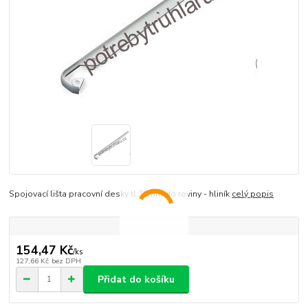
Spojovací lišta pracovní desky tl.28mm do roviny - hliník
celý popis
154,47 Kč
/
ks
127,66 Kč
bez DPH
Přidat do košíku