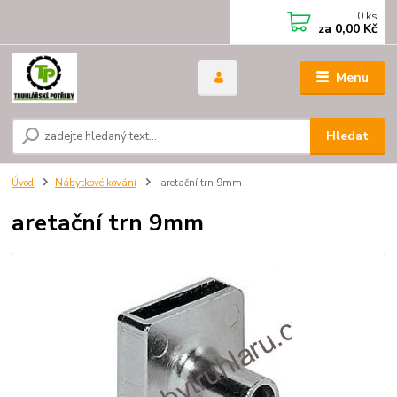
0
ks
za
0,00 Kč
Menu
Hledat
Úvod
Nábytkové kování
aretační trn 9mm
aretační trn 9mm