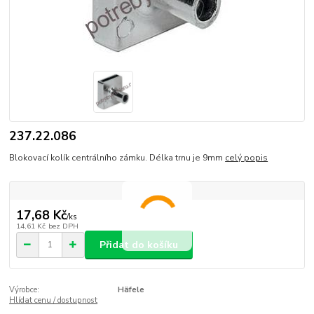
237.22.086
Blokovací kolík centrálního zámku. Délka trnu je 9mm
celý popis
17,68 Kč
/
ks
14,61 Kč
bez DPH
Přidat do košíku
Výrobce:
Häfele
Hlídat cenu / dostupnost