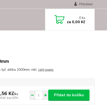
Přihlášení
0
ks
za
0,00 Kč
0mm
 tyč, délka 2000mm, nikl.
celý popis
,56 Kč
/
ks
Přidat do košíku
28 Kč
bez DPH