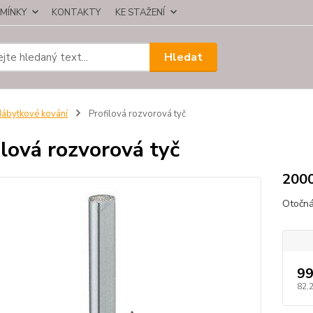
MÍNKY
KONTAKTY
KE STAŽENÍ
Hledat
ábytkové kování
Profilová rozvorová tyč
ilová rozvorová tyč
200
Otočná
99
82,