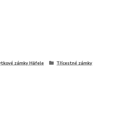
tkové zámky Häfele
Třícestné zámky