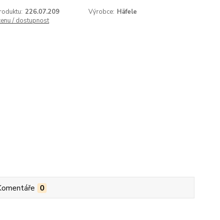
roduktu:
226.07.209
Výrobce:
Häfele
cenu / dostupnost
Komentáře
0