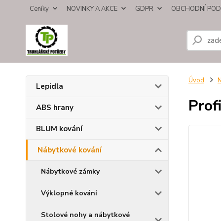
Ceníky
NOVINKY A AKCE
GDPR
OBCHODNÍ POD
Úvod
N
Lepidla
Prof
ABS hrany
BLUM kování
Nábytkové kování
Nábytkové zámky
Výklopné kování
Stolové nohy a nábytkové