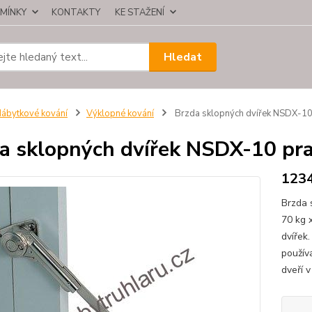
MÍNKY
KONTAKTY
KE STAŽENÍ
Hledat
ábytkové kování
Výklopné kování
Brzda sklopných dvířek NSDX-10
a sklopných dvířek NSDX-10 pr
123
Brzda 
70 kg 
dvířek
použív
dveří v