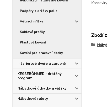
Rektifikační a závěsné kování
Koncovky 
Podpěry a držáky polic
Větrací mřížky
Soklové profily
Zboží 
Plastové kování
Nábyt
Kování pro pracovní desky
Interierové dveře a zárubně
KESSEBÖHMER - drátěný
program
Nábytkové úchytky a věšáky
Nábytkové rolety