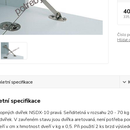
40
335
Číslo p
Hlídat 
etní specifikace
tní specifikace
lopných dvířek NSDX-10 pravá. Seřiditelná v rozsahu 20 - 70 k
 dvířek. V zavřeném stavu jsou dvířka aretovaná, není potřeba p
ří v cm x hmotnost dveří v kg x 0,5. Při použití 2 ks brzd výsl