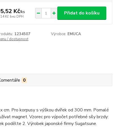
5,52 Kč
/
ks
Přidat do košíku
,14 Kč
bez DPH
roduktu:
1234507
Výrobce:
EMUCA
cenu / dostupnost
Komentáře
0
g x cm. Pro korpusy s výškou dvířek od 300 mm. Pomalé
oužívat magnet. Vzorec pro výpočet potřebné síly brzdy:
edek podělte 2. Výrobek japonské firmy Sugatsune.