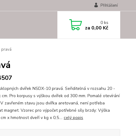
Přihlášení
0
ks
za
0,00 Kč
 pravá
avá
4507
sklopných dvířek NSDX-10 pravá. Seřiditelná v rozsahu 20 -
x cm. Pro korpusy s výškou dvířek od 300 mm. Pomalé otevírání
. V zavřeném stavu jsou dvířka aretovaná, není potřeba
at magnet. Vzorec pro výpočet potřebné síly brzdy: Výška
 cm x hmotnost dveří v kg x 0,5....
celý popis