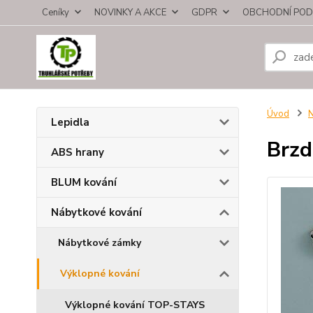
Ceníky
NOVINKY A AKCE
GDPR
OBCHODNÍ POD
Úvod
N
Lepidla
Brzd
ABS hrany
BLUM kování
Nábytkové kování
Nábytkové zámky
Výklopné kování
Výklopné kování TOP-STAYS