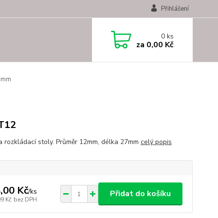
Přihlášení
0
ks
za
0,00 Kč
12mm
T12
a rozkládací stoly. Průměr 12mm, délka 27mm
celý popis
,00 Kč
/
ks
Přidat do košíku
99 Kč
bez DPH