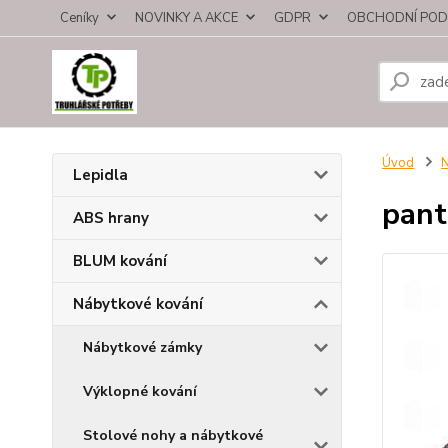
Ceníky
NOVINKY A AKCE
GDPR
OBCHODNÍ POD
Úvod
N
Lepidla
pant
ABS hrany
BLUM kování
Nábytkové kování
Nábytkové zámky
Výklopné kování
Stolové nohy a nábytkové