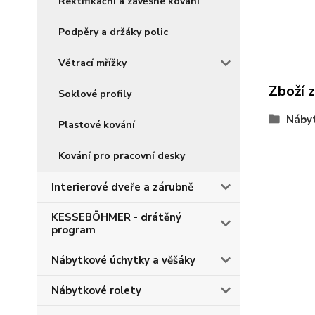
Rektifikační a závěsné kování
Podpěry a držáky polic
Větrací mřížky
Zboží 
Soklové profily
Nábyt
Plastové kování
Kování pro pracovní desky
Interierové dveře a zárubně
KESSEBÖHMER - drátěný
program
Nábytkové úchytky a věšáky
Nábytkové rolety