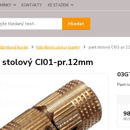
MÍNKY
KONTAKTY
KE STAŽENÍ
Hledat
ábytkové kování
Nábytkové závěsy (panty)
pant stolový CI01-pr.
 stolový CI01-pr.12mm
03G
Pant n
98
80,