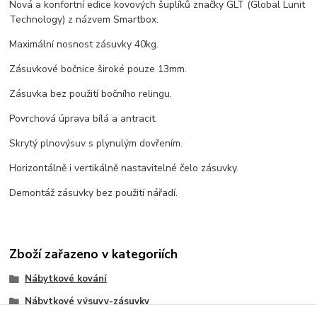
Nová a konfortní edice kovových šuplíků značky GLT (Global Lunit
Technology) z názvem Smartbox.
Maximální nosnost zásuvky 40kg.
Zásuvkové bočnice široké pouze 13mm.
Zásuvka bez použití bočního relingu.
Povrchová úprava bílá a antracit.
Skrytý plnovýsuv s plynulým dovřením.
Horizontálně i vertikálně nastavitelné čelo zásuvky.
Demontáž zásuvky bez použití nářadí.
Zboží zařazeno v kategoriích
Nábytkové kování
Nábytkové výsuvy-zásuvky