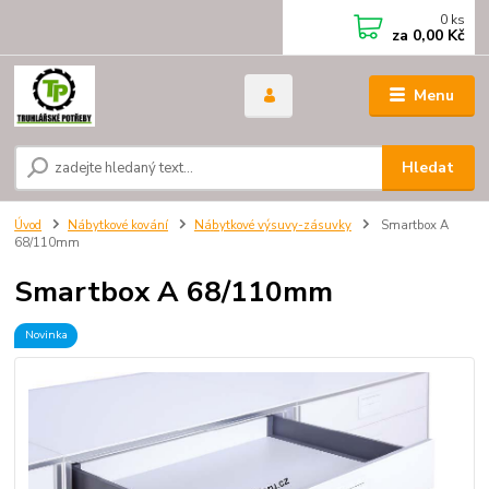
0
ks
za
0,00 Kč
Menu
Hledat
Úvod
Nábytkové kování
Nábytkové výsuvy-zásuvky
Smartbox A
68/110mm
Smartbox A 68/110mm
Novinka