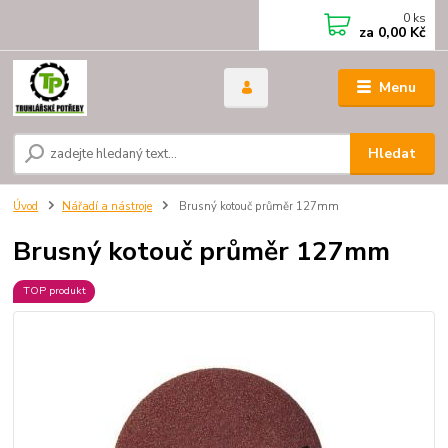
0
ks
za
0,00 Kč
Menu
Hledat
Úvod
Nářadí a nástroje
Brusný kotouč průměr 127mm
Brusný kotouč průměr 127mm
TOP produkt