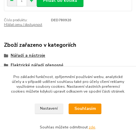
Přidat do košíku
Číslo produktu:
DED780920
Hlídat cenu / dostupnost
Zboží zařazeno v kategoriích
Nářadí a nástroje
Elektrické nářadí přenosné
Brusky a odsavače
Pro základní funkčnost, zpříjemnění používání webu, analytické
účely a v případě udělení souhlasu také pro účely cílení reklamy
využíváme soubory cookies. Nastavení vlastních preferencí
cookies můžete kdykoli upravit odkazem ve spodní části stránek.
Souhlasím
Nastavení
Upravit sběr cookies.
Souhlas můžete odmítnout
zde
.
Vytvořeno na
Eshop-rychle.cz