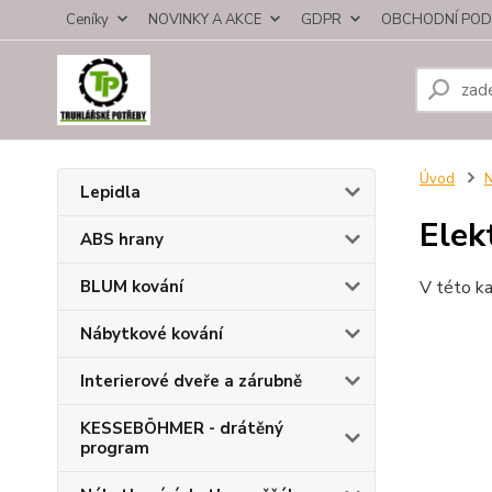
Ceníky
NOVINKY A AKCE
GDPR
OBCHODNÍ POD
Úvod
N
Lepidla
Elek
ABS hrany
BLUM kování
V této ka
Nábytkové kování
Interierové dveře a zárubně
KESSEBÖHMER - drátěný
program