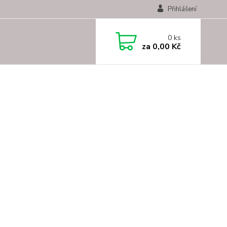
Přihlášení
0
ks
za
0,00 Kč