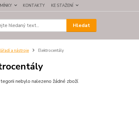
MÍNKY
KONTAKTY
KE STAŽENÍ
Hledat
ářadí a nástroje
Elektrocentály
trocentály
tegorii nebylo nalezeno žádné zboží.