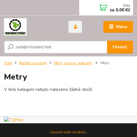
0
ks
za
0,00 Kč
Menu
Hledat
Úvod
Nářadí a nástroje
Metry, pásma, vodováhy
Metry
Metry
V této kategorii nebylo nalezeno žádné zboží.
Upravit sběr cookies.