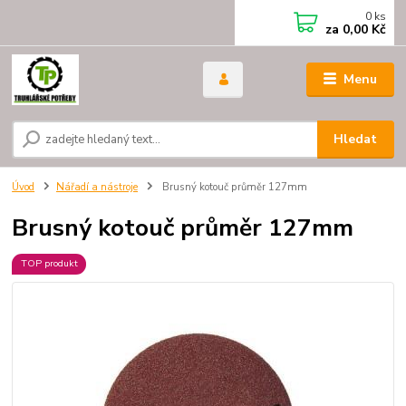
0
ks
za
0,00 Kč
Menu
Hledat
Úvod
Nářadí a nástroje
Brusný kotouč průměr 127mm
Brusný kotouč průměr 127mm
TOP produkt