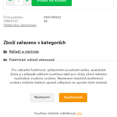
Přidat do košíku
Číslo produktu:
DED780921
ZRNITOST:
80
Hlídat cenu / dostupnost
Zboží zařazeno v kategoriích
Nářadí a nástroje
Elektrické nářadí přenosné
Brusky a odsavače
Pro základní funkčnost, zpříjemnění používání webu, analytické
účely a v případě udělení souhlasu také pro účely cílení reklamy
využíváme soubory cookies. Nastavení vlastních preferencí
cookies můžete kdykoli upravit odkazem ve spodní části stránek.
Souhlasím
Nastavení
Upravit sběr cookies.
Souhlas můžete odmítnout
zde
.