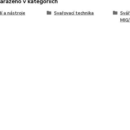
zařazeno v kategoriích
í a nástroje
Svařovací technika
Svář
MIG