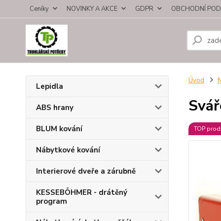
Ceníky
NOVINKY A AKCE
GDPR
OBCHODNÍ POD
Úvod
N
Lepidla
Svář
ABS hrany
BLUM kování
TOP prod
Nábytkové kování
Interierové dveře a zárubně
KESSEBÖHMER - drátěný
program