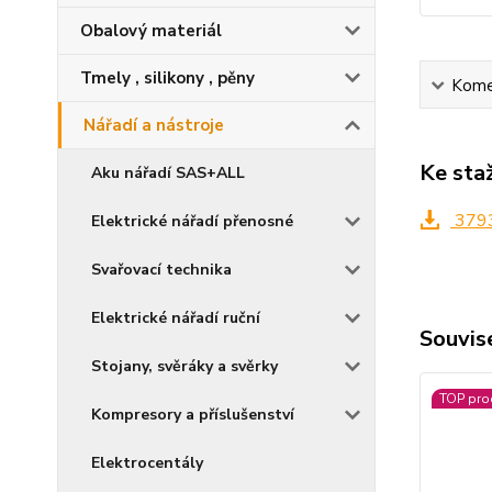
Obalový materiál
Tmely , silikony , pěny
Kome
Nářadí a nástroje
Ke sta
Aku nářadí SAS+ALL
3793
Elektrické nářadí přenosné
Svařovací technika
Elektrické nářadí ruční
Souvise
Stojany, svěráky a svěrky
TOP pro
Kompresory a příslušenství
Elektrocentály