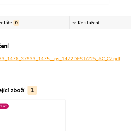
ntáře
0
Ke stažení
žení
3_1476_37933_1475__ps_1472DESTi225_AC_CZ.pdf
jící zboží
1
dukt