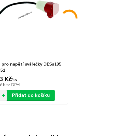
a pro napětí svářečky DESs195
351
3 Kč
/
ks
Kč
bez DPH
Přidat do košíku