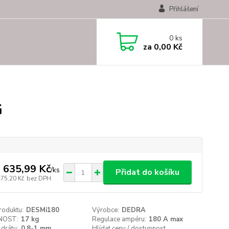
Přihlášení
0
ks
za
0,00 Kč
G
 635,99 Kč
/
ks
Přidat do košíku
575,20 Kč
bez DPH
roduktu:
DESMi180
Výrobce:
DEDRA
NOST:
17 kg
Regulace ampéru:
180 A max
drátu:
0,8-1 mm
Hlídat cenu / dostupnost