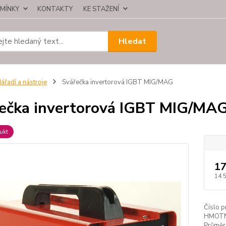
MÍNKY
KONTAKTY
KE STAŽENÍ
Hledat
ářadí a nástroje
Svářečka invertorová IGBT MIG/MAG
ečka invertorová IGBT MIG/MA
ukt
17
14 
Číslo p
HMOT
Průměr 