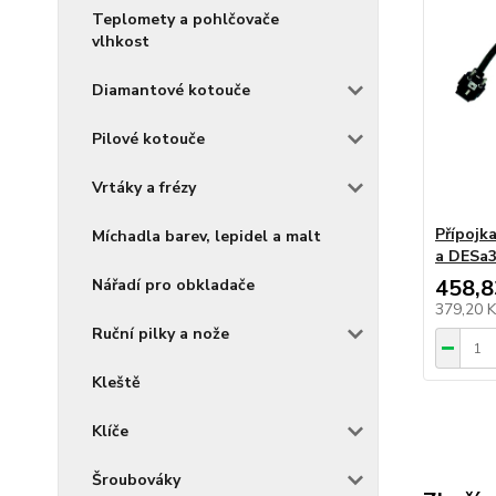
Teplomety a pohlčovače
vlhkost
Diamantové kotouče
Pilové kotouče
Vrtáky a frézy
Přípojk
Míchadla barev, lepidel a malt
a DESa
458,8
Nářadí pro obkladače
379,20 
Ruční pilky a nože
Kleště
Klíče
Šroubováky