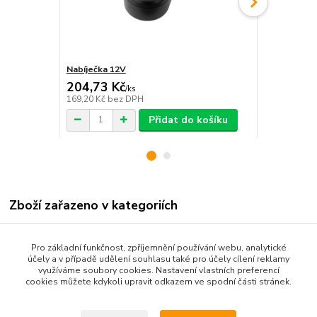
Nabíječka 12V
Aku vrtací 
204,73 Kč
1 900,67
/
ks
169,20 Kč
bez DPH
1 570,80 Kč
Přidat do košíku
Zboží zařazeno v kategoriích
Nářadí a nástroje
Pro základní funkčnost, zpříjemnění používání webu, analytické
Elektrické nářadí ruční
účely a v případě udělení souhlasu také pro účely cílení reklamy
využíváme soubory cookies. Nastavení vlastních preferencí
Vrtačky
cookies můžete kdykoli upravit odkazem ve spodní části stránek.