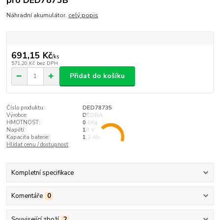
pro DED7873B
Náhradní akumulátor.
celý popis
691,15 Kč
/
ks
571,20 Kč
bez DPH
Přidat do košíku
Číslo produktu:
DED78735
Výrobce:
DEDRA
HMOTNOST:
0,6Kg
Napětí:
18 V
Kapacita baterie:
1,2 Ah
Hlídat cenu / dostupnost
Kompletní specifikace
Komentáře
0
Související zboží
2