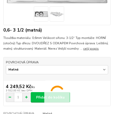
0,6- 3 1/2 (matná)
Tloušťka materiálu: 0,6mm Velikost sifonu: 3-1/2“ Typ montáže: HORNÍ
(otočný) Typ dřezu: DVOUDŘEZ S ODKAPEM Povrchová úprava: Leštěný,
matný, strukturovaný Materiál: Nerez Vnější rozměry: ...
celý popis
POVRCHOVÁ ÚPRAVA
4 249,52 Kč
/
ks
3 512,00 Kč
bez DPH
Přidat do košíku
POVRCHOVÁ ÚPRAVA:
Matná