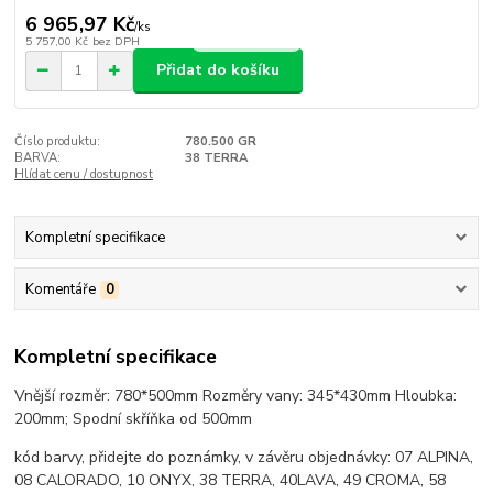
6 965,97 Kč
/
ks
5 757,00 Kč
bez DPH
Přidat do košíku
Číslo produktu:
780.500 GR
BARVA:
38 TERRA
Hlídat cenu / dostupnost
Kompletní specifikace
Komentáře
0
Kompletní specifikace
Vnější rozměr: 780*500mm Rozměry vany: 345*430mm Hloubka:
200mm; Spodní skříňka od 500mm
kód barvy, přidejte do poznámky, v závěru objednávky: 07 ALPINA,
08 CALORADO, 10 ONYX, 38 TERRA, 40LAVA, 49 CROMA, 58