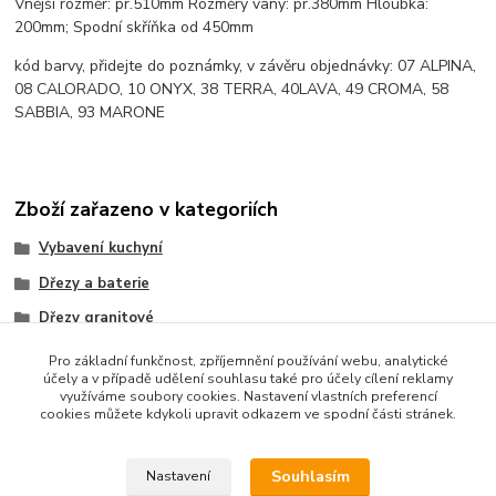
Vnější rozměr: pr.510mm Rozměry vany: pr.380mm Hloubka:
200mm; Spodní skříňka od 450mm
kód barvy, přidejte do poznámky, v závěru objednávky: 07 ALPINA,
08 CALORADO, 10 ONYX, 38 TERRA, 40LAVA, 49 CROMA, 58
SABBIA, 93 MARONE
Zboží zařazeno v kategoriích
Vybavení kuchyní
Dřezy a baterie
Dřezy granitové
UKINOX
Pro základní funkčnost, zpříjemnění používání webu, analytické
účely a v případě udělení souhlasu také pro účely cílení reklamy
využíváme soubory cookies. Nastavení vlastních preferencí
cookies můžete kdykoli upravit odkazem ve spodní části stránek.
Souhlasím
Nastavení