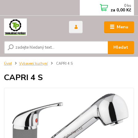
0
ks
za
0,00 Kč
Menu
Hledat
Úvod
Vybavení kuchyní
CAPRI 4 S
CAPRI 4 S