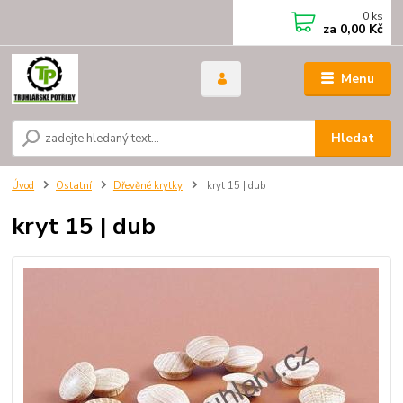
0
ks
za
0,00 Kč
Menu
Hledat
Úvod
Ostatní
Dřevěné krytky
kryt 15 | dub
kryt 15 | dub