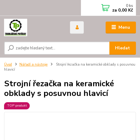
0
ks
za
0,00 Kč
Menu
Hledat
Úvod
Nářadí a nástroje
Strojní řezačka na keramické obklady s posuvnou
hlavicí
Strojní řezačka na keramické
obklady s posuvnou hlavicí
TOP produkt