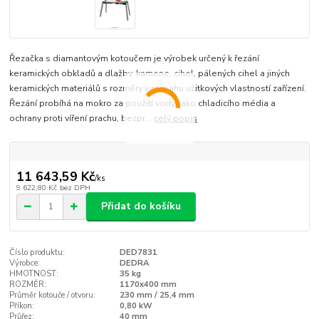
Řezačka s diamantovým kotoučem je výrobek určený k řezání
keramických obkladů a dlažby, kamene, cihel, pálených cihel a jiných
keramických materiálů s rozměry v rozsahu užitkových vlastností zařízení.
Řezání probíhá na mokro za použití vody, jako chladicího média a
ochrany proti víření prachu, bezpr...
celý popis
11 643,59 Kč
/
ks
9 622,80 Kč
bez DPH
Přidat do košíku
Číslo produktu:
DED7831
Výrobce:
DEDRA
HMOTNOST:
35 kg
ROZMĚR:
1170x400 mm
Průměr kotouče / otvoru:
230 mm / 25,4 mm
Příkon:
0,80 kW
Průřez:
40 mm