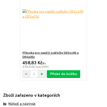
Přípojka pro napětí svářečky DESs195 a
DESa351
458,83 Kč
/
ks
379,20 Kč
bez DPH
Přidat do košíku
Zboží zařazeno v kategoriích
Nářadí a nástroje