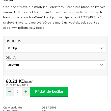
Obalené rutilové elektrody jsou elektrody určené pro práce, při kterých
vznikají krátké sváry. Elektrodami lze svařovat za použití invertorových,
transformátorových zařízení, která jsou napájena ze sítě 230/400V. Při
svařování invertorovou svářečkou je nutné úchyt elektrody spojit se
záporným pólem.
celý popis
HMOTNOST
DÉLKA
60,21 Kč
/
balení
49,76 Kč
bez DPH
Přidat do košíku
Číslo produktu:
DESR2505