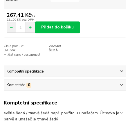
267,41 Kč
/
ks
221,00 Kč
bez DPH
Přidat do košíku
Číslo produktu:
202569
BARVA:
ŠEDÁ
Hlídat cenu / dostupnost
Kompletní specifikace
Komentáře
0
Kompletní specifikace
světle šedá / tmavě šedá např. použito u unašečem. Úchytka je v
barvě a unašeč je tmavě šedý