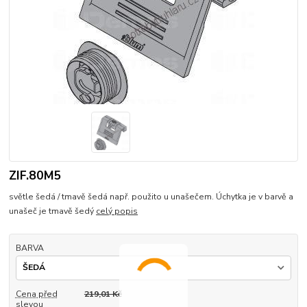
ZIF.80M5
světle šedá / tmavě šedá např. použito u unašečem. Úchytka je v barvě a
unašeč je tmavě šedý
celý popis
BARVA
Cena před
219,01 Kč
slevou