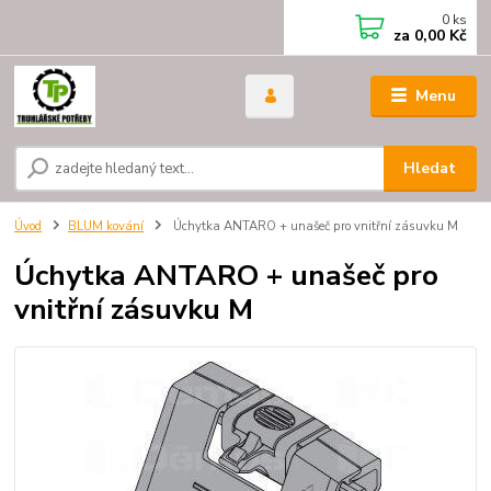
0
ks
za
0,00 Kč
Menu
Hledat
Úvod
BLUM kování
Úchytka ANTARO + unašeč pro vnitřní zásuvku M
Úchytka ANTARO + unašeč pro
vnitřní zásuvku M