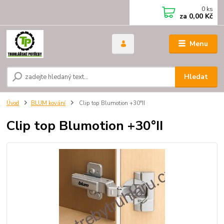
0
ks
za
0,00 Kč
Menu
Hledat
Úvod
BLUM kování
Clip top Blumotion +30°II
Clip top Blumotion +30°II