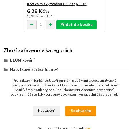
Krytka misky závěsu CLIP top 110°
6,29 Kč
/
ks
5,20 Kč
bez DPH
Přidat do košíku
Zboží zařazeno v kategoriích
BLUM kování
Nábytkové závěsy (panty)
CLIP top BLUMOTION
Pro základní funkčnost, zpříjemnění používání webu, analytické
účely a v případě udělení souhlasu také pro účely cílení reklamy
využíváme soubory cookies. Nastavení vlastních preferencí
cookies můžete kdykoli upravit odkazem ve spodní části stránek.
Souhlasím
Nastavení
Upravit sběr cookies.
Souhlas můžete odmítnout
zde
.