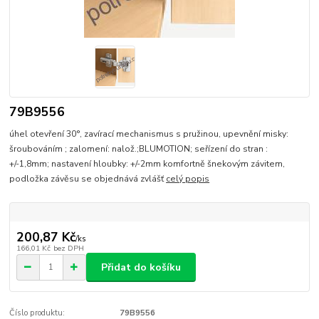
79B9556
úhel otevření 30°, zavírací mechanismus s pružinou, upevnění misky:
šroubováním ; zalomení: nalož.;BLUMOTION; seřízení do stran :
+/-1,8mm; nastavení hloubky: +/-2mm komfortně šnekovým závitem,
podložka závěsu se objednává zvlášť
celý popis
200,87 Kč
/
ks
166,01 Kč
bez DPH
Přidat do košíku
Číslo produktu:
79B9556