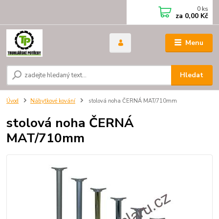
0
ks
za
0,00 Kč
Menu
Hledat
Úvod
Nábytkové kování
stolová noha ČERNÁ MAT/710mm
stolová noha ČERNÁ
MAT/710mm