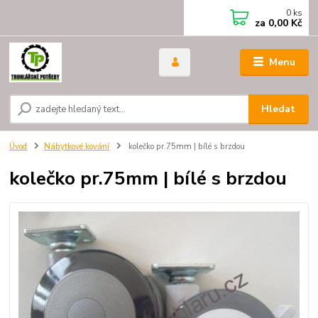
0
ks
za
0,00 Kč
Menu
Hledat
Úvod
Nábytkové kování
kolečko pr.75mm | bílé s brzdou
kolečko pr.75mm | bílé s brzdou