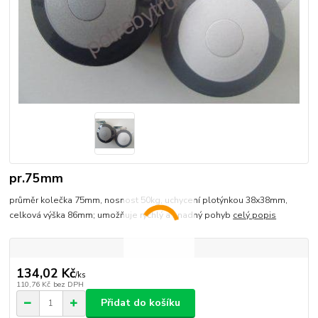
pr.75mm
průměr kolečka 75mm, nosnost 50kg, uchycení plotýnkou 38x38mm,
celková výška 86mm; umožňuje rychlý a snadný pohyb
celý popis
134,02 Kč
/
ks
110,76 Kč
bez DPH
Přidat do košíku