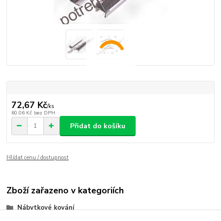
72,67 Kč
/
ks
60,06 Kč
bez DPH
Přidat do košíku
Hlídat cenu / dostupnost
Zboží zařazeno v kategoriích
Nábytkové kování