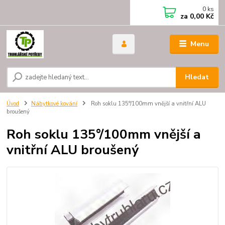
0
ks
za
0,00 Kč
Menu
Hledat
Úvod
Nábytkové kování
Roh soklu 135°/100mm vnější a vnitřní ALU
broušený
Roh soklu 135°/100mm vnější a
vnitřní ALU broušený