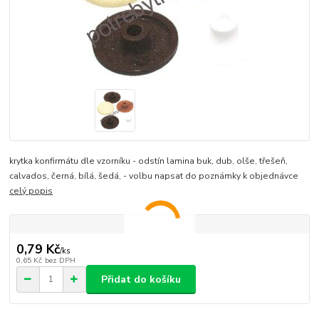
krytka konfirmátu dle vzorníku - odstín lamina buk, dub, olše, třešeň,
calvados, černá, bílá, šedá, - volbu napsat do poznámky k objednávce
celý popis
0,79 Kč
/
ks
0,65 Kč
bez DPH
Přidat do košíku