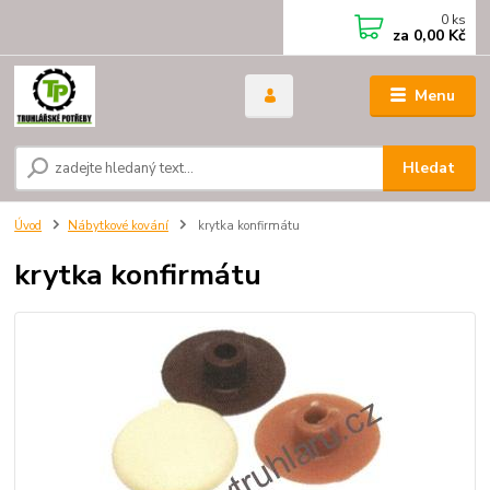
0
ks
za
0,00 Kč
Menu
Hledat
Úvod
Nábytkové kování
krytka konfirmátu
krytka konfirmátu