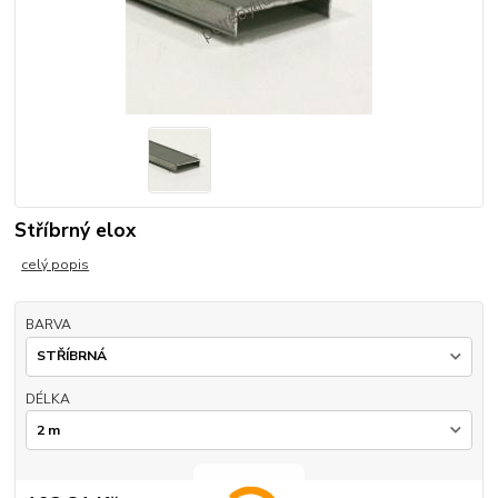
Stříbrný elox
celý popis
BARVA
DÉLKA